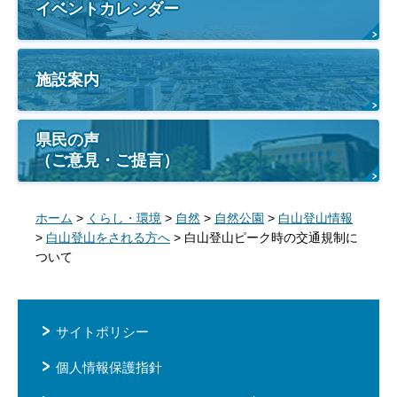
イベントカレンダー
施設案内
県民の声
（ご意見・ご提言）
ホーム
>
くらし・環境
>
自然
>
自然公園
>
白山登山情報
>
白山登山をされる方へ
> 白山登山ピーク時の交通規制に
ついて
サイトポリシー
個人情報保護指針