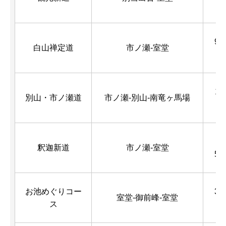
m
9.3
白山禅定道
市ノ瀬-室堂
m
12
別山・市ノ瀬道
市ノ瀬-別山-南竜ヶ馬場
k
14
釈迦新道
市ノ瀬-室堂
5 
お池めぐりコー
3.7
室堂-御前峰-室堂
ス
m