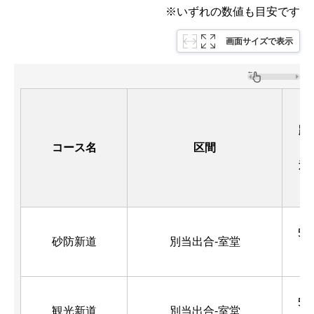
※いずれの数値も目安です
画面サイズで表示
距
コース名
区間
（
道
5.4
砂防新道
別当出合-室堂
m
5.1
観光新道
別当出合-室堂