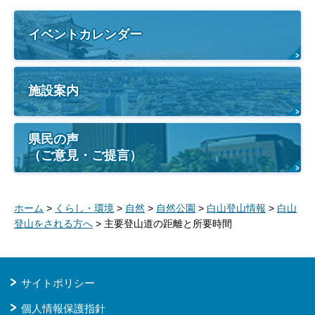
イベントカレンダー
施設案内
県民の声
（ご意見・ご提言）
ホーム
>
くらし・環境
>
自然
>
自然公園
>
白山登山情報
>
白山
登山をされる方へ
> 主要登山道の距離と所要時間
サイトポリシー
個人情報保護指針