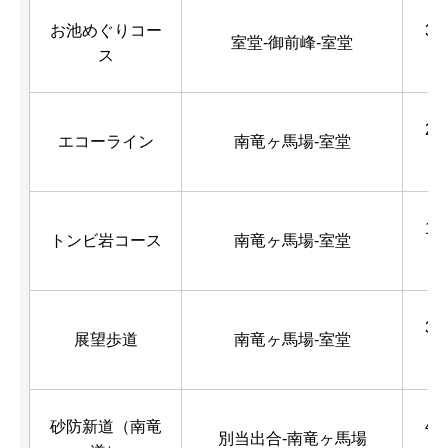
お池めぐりコー
3.7
室堂-御前峰-室堂
ス
m
2.4
エコーライン
南竜ヶ馬場-室堂
m
1.9
トンビ岩コース
南竜ヶ馬場-室堂
m
3.0
展望歩道
南竜ヶ馬場-室堂
m
砂防新道（南竜
4.7
別当出合-南竜ヶ馬場