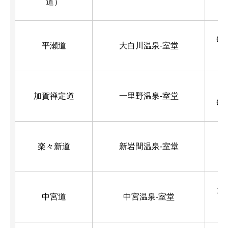
道）
m
6.1
平瀬道
大白川温泉-室堂
m
15
加賀禅定道
一里野温泉-室堂
6 
14
楽々新道
新岩間温泉-室堂
m
18
中宮道
中宮温泉-室堂
k