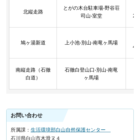
とがの木台駐車場-野谷荘
21
北縦走路
司山-室堂
2 
12
鳩ヶ湯新道
上小池-別山-南竜ヶ馬場
4 
南縦走路（石徹
石徹白登山口-別山-南竜
15
白道）
ヶ馬場
m
お問い合わせ
所属課：
生活環境部白山自然保護センター
石川県白山市木滑ヌ４