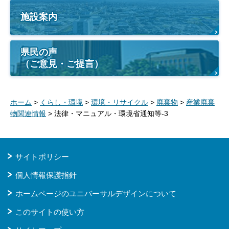
施設案内
県民の声
（ご意見・ご提言）
ホーム
>
くらし・環境
>
環境・リサイクル
>
廃棄物
>
産業廃棄
物関連情報
> 法律・マニュアル・環境省通知等-3
サイトポリシー
個人情報保護指針
ホームページのユニバーサルデザインについて
このサイトの使い方