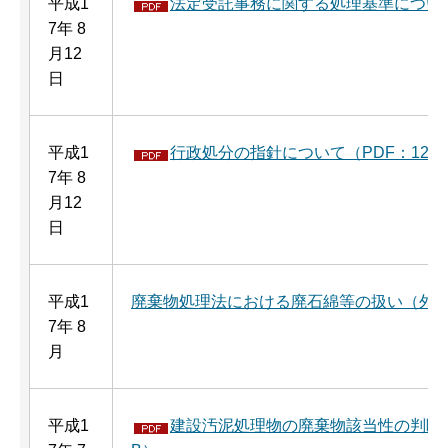
平成1
法定受託事務に関する処理基準について（
7年 8
月12
日
平成1
行政処分の指針について（PDF：122
7年 8
月12
日
平成1
廃棄物処理法における廃石綿等の扱い（外
7年 8
月
平成1
建設汚泥処理物の廃棄物該当性の判断指