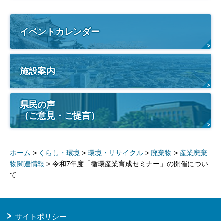
イベントカレンダー
施設案内
県民の声
（ご意見・ご提言）
ホーム
>
くらし・環境
>
環境・リサイクル
>
廃棄物
>
産業廃棄
物関連情報
> 令和7年度「循環産業育成セミナー」の開催につい
て
サイトポリシー