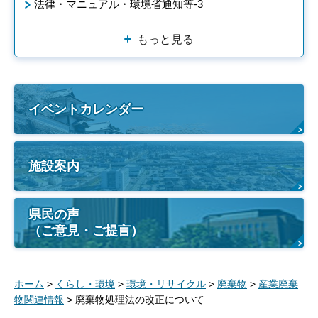
法律・マニュアル・環境省通知等-3
もっと見る
イベントカレンダー
施設案内
県民の声
（ご意見・ご提言）
ホーム
>
くらし・環境
>
環境・リサイクル
>
廃棄物
>
産業廃棄
物関連情報
> 廃棄物処理法の改正について