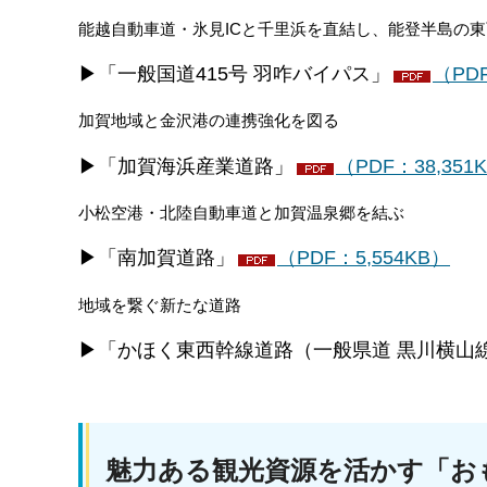
能越自動車道・氷見ICと千里浜を直結し、能登半島の
▶「一般国道415号 羽咋バイパス」
（PDF
加賀地域と金沢港の連携強化を図る
▶「加賀海浜産業道路」
（PDF：38,351
小松空港・北陸自動車道と加賀温泉郷を結ぶ
▶「南加賀道路」
（PDF：5,554KB）
地域を繋ぐ新たな道路
▶「かほく東西幹線道路（一般県道 黒川横山
魅力ある観光資源を活