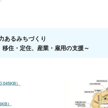
介
盛んにする活力あるみちづ
、移住・定住、産業・雇用の支援～
,045KB）
6KB）