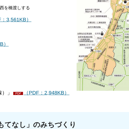
東西を橋渡しする
：3,561KB）
KB）
線）」
（PDF：2,948KB）
かす「おもてなし」のみちづ