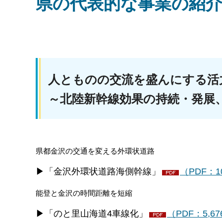
県の代表的な事業の紹
人とものの交流を
～北陸新幹線効果の持続・発展
県
都金沢の交通を変える外環状道路
▶「金沢外環状道路海側幹線」
（PDF：10
能登と金沢の時間距離を短
縮
▶「のと里山海道4車線化」
（PDF：5,67