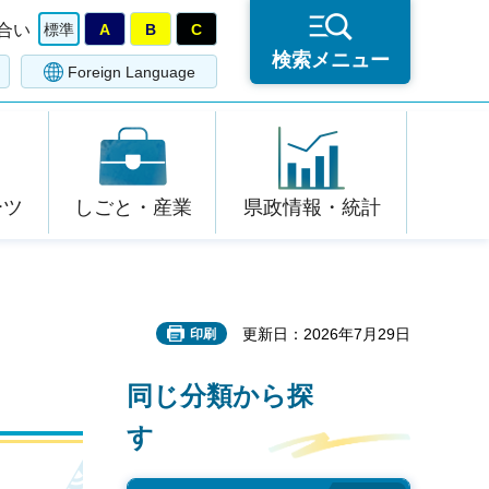
合い
標準
A
B
C
検索メニュー
Foreign Language
ーツ
しごと・産業
県政情報・統計
更新日：2026年7月29日
印刷
同じ分類から探
す