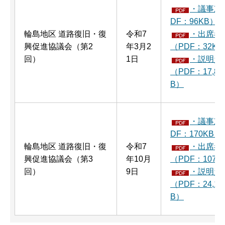
・議事次
DF：96KB）
輪島地区 道路復旧・復
令和7
・出席者
興促進協議会（第2
年3月2
（PDF：32KB
回）
1日
・説明資
（PDF：17,86
B）
・議事次
DF：170KB）
輪島地区 道路復旧・復
令和7
・出席者
興促進協議会（第3
年10月
（PDF：107K
回）
9日
・説明資
（PDF：24,15
B）