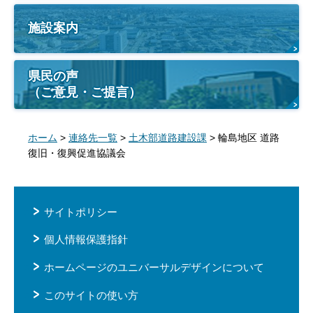
施設案内
県民の声
（ご意見・ご提言）
ホーム
>
連絡先一覧
>
土木部道路建設課
> 輪島地区 道路
復旧・復興促進協議会
サイトポリシー
個人情報保護指針
ホームページのユニバーサルデザインについて
このサイトの使い方