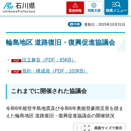
石川県
検索メニュー
緊急情報
閲覧支援
印刷
更新日：2025年10月31日
輪島地区 道路復旧・復興促進協議会
・
設立趣旨（PDF：65KB）
・
規約・構成員（PDF：103KB）
これまでに開催された協議会
令和6年能登半島地震及び令和6年奥能登豪雨災害を踏ま
えた輪島地区 道路復旧・復興促進協議会の開催状況
画面サイズで表示