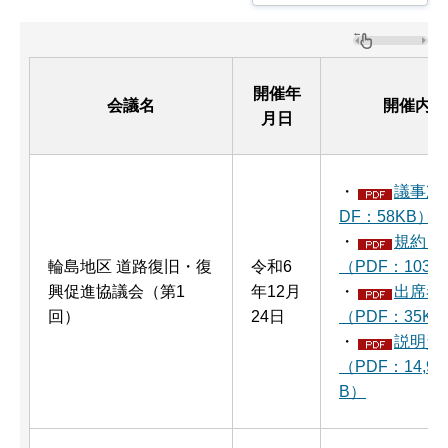
開催年
会議名
開催内容
月日
・
議事次
DF：58KB）
・
規約・
輪島地区 道路復旧・復
令和6
（PDF：103K
興促進協議会（第1
年12月
・
出席者
回）
24日
（PDF：35KB
・
説明資
（PDF：14,96
B）