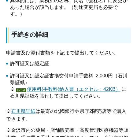
具体的には、業務所の名称、氏名（会社名）に変更が
あった場合が該当します。（別途変更届も必要で
す。）
手続きの詳細
申請書及び添付書類を下記まで提出してください。
許可証又は認定証
許可証又は認定証書換交付申請手数料 2,000円（石川
県証紙）
※
使用料(手数料)納入票（エクセル：42KB）
に
石川県証紙を貼付して提出してください。
※
石川県証紙
は最寄の北國銀行や県庁2階売店等で購入
できます。
※金沢市内の薬局・店舗販売業・高度管理医療機器等販