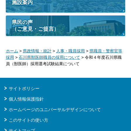
施設案内
県民の声
（ご意見・ご提言）
ホーム
>
県政情報・統計
>
人事・職員採用
>
県職員・警察官等
採用
>
石川県獣医師職員の採用について
> 令和４年度石川県職
員（獣医師）採用選考試験結果について
サイトポリシー
個人情報保護指針
ホームページのユニバーサルデザインについて
このサイトの使い方
サイトマップ