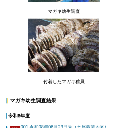
マガキ幼生調査
付着したマガキ稚貝
マガキ幼生調査結果
令和8年度
001 令和08年06月23日号（七尾西湾地区）