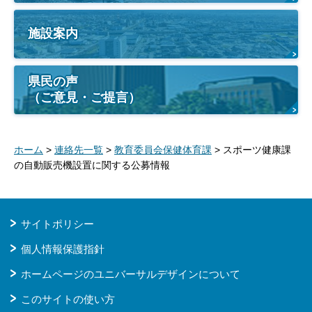
施設案内
県民の声
（ご意見・ご提言）
ホーム
>
連絡先一覧
>
教育委員会保健体育課
> スポーツ健康課
の自動販売機設置に関する公募情報
サイトポリシー
個人情報保護指針
ホームページのユニバーサルデザインについて
このサイトの使い方