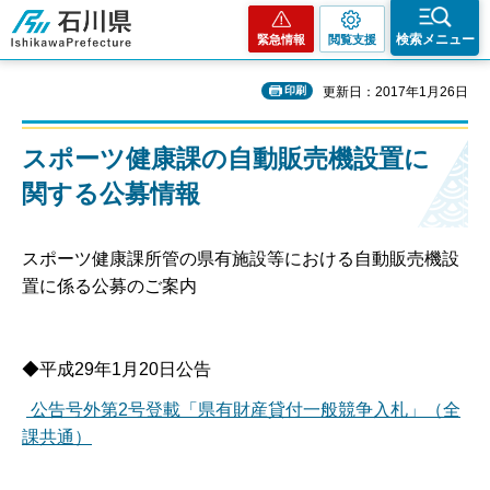
石川県
検索メニュー
緊急情報
閲覧支援
印刷
更新日：2017年1月26日
スポーツ健康課の自動販売機設置に
関する公募情報
スポーツ健康課所管の県有施設等における自動販売機設
置に係る公募のご案内
◆平成29年1月20日公告
公告号外第2号登載「県有財産貸付一般競争入札」（全
課共通）