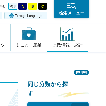
合い
標準
A
B
C
検索メニュー
Foreign Language
ーツ
しごと・産業
県政情報・統計
印刷
同じ分類から探
す