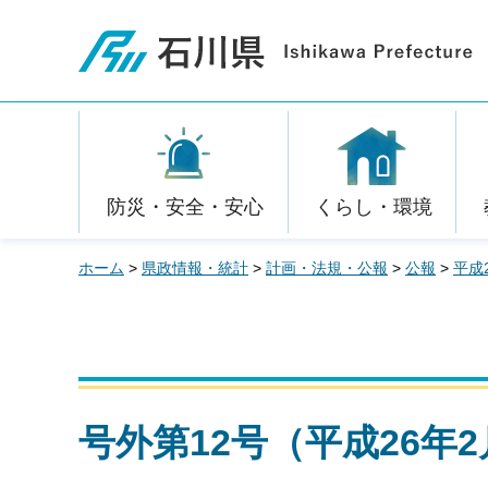
石川県
防災・安全・安心
くらし・環境
ホーム
>
県政情報・統計
>
計画・法規・公報
>
公報
>
平成
号外第12号（平成26年2