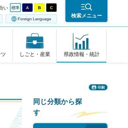
合い
標準
A
B
C
検索メニュー
Foreign Language
ーツ
しごと・産業
県政情報・統計
印刷
同じ分類から探
す