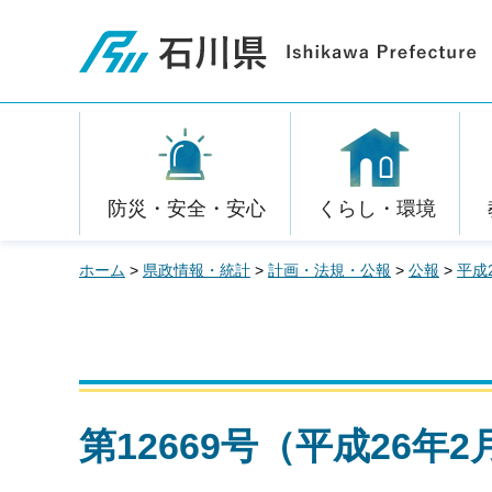
石川県
防災・安全・安心
くらし・環境
ホーム
>
県政情報・統計
>
計画・法規・公報
>
公報
>
平成
第12669号（平成26年2