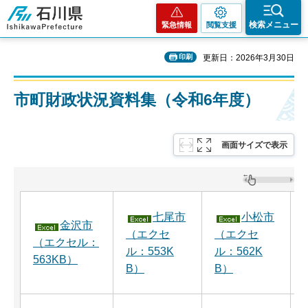
石川県
検索メニュー
緊急情報
閲覧支援
印刷
更新日：2026年3月30日
市町財政状況資料集（令和6年度）
画面サイズで表示
七尾市
小松市
金沢市
（エクセ
（エクセ
（エクセル：
ル：553K
ル：562K
563KB）
B）
B）