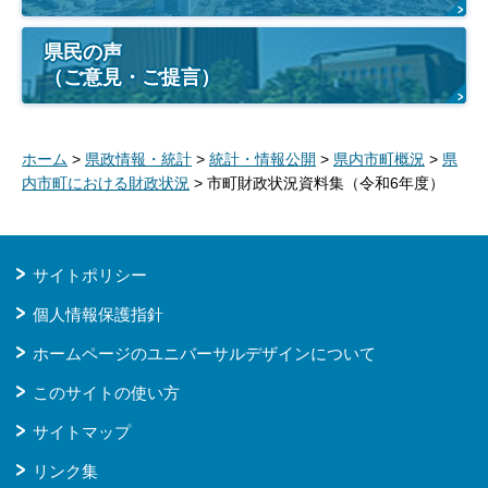
県民の声
（ご意見・ご提言）
ホーム
>
県政情報・統計
>
統計・情報公開
>
県内市町概況
>
県
内市町における財政状況
> 市町財政状況資料集（令和6年度）
サイトポリシー
個人情報保護指針
ホームページのユニバーサルデザインについて
このサイトの使い方
サイトマップ
リンク集