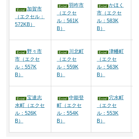
羽咋市
かほく
加賀市
（エクセ
市（エクセ
（エクセル：
ル：561K
ル：583K
572KB）
B）
B）
野々市
川北町
津幡町
市（エクセ
（エクセ
（エクセ
ル：557K
ル：559K
ル：563K
B）
B）
B）
宝達志
中能登
穴水町
水町（エクセ
町（エクセ
（エクセ
ル：526K
ル：554K
ル：553K
B）
B）
B）