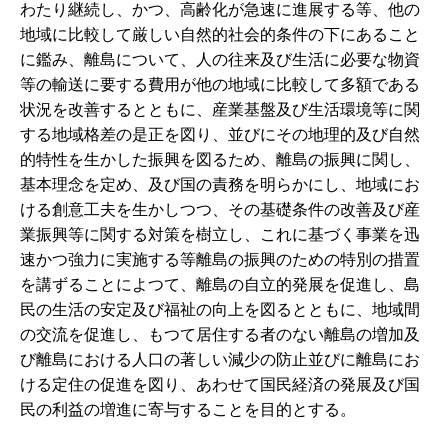
わたり継続し、かつ、高齢化が急速に進展する等、他の
地域に比較して厳しい自然的社会的条件の下にあること
に鑑み、離島について、人の往来及び生活に必要な物資
等の輸送に要する費用が他の地域に比較して多額である
状況を改善するとともに、産業基盤及び生活環境等に関
する地域格差の是正を図り、並びにその地理的及び自然
的特性を生かした振興を図るため、離島の振興に関し、
基本理念を定め、及び国の責務を明らかにし、地域にお
ける創意工夫を生かしつつ、その基礎条件の改善及び産
業振興等に関する対策を樹立し、これに基づく事業を迅
速かつ強力に実施する等離島の振興のための特別の措置
を講ずることによつて、離島の自立的発展を促進し、島
民の生活の安定及び福祉の向上を図るとともに、地域間
の交流を促進し、もつて居住する者のない離島の増加及
び離島における人口の著しい減少の防止並びに離島にお
ける定住の促進を図り、あわせて国民経済の発展及び国
民の利益の増進に寄与することを目的とする。