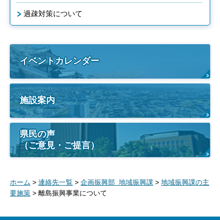
過疎対策について
イベントカレンダー
施設案内
県民の声
（ご意見・ご提言）
ホーム
>
連絡先一覧
>
企画振興部 地域振興課
>
地域振興課の主
要施策
> 離島振興事業について