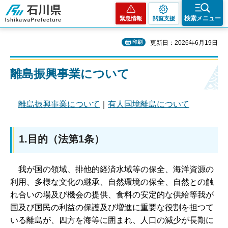
石川県
検索メニュー
緊急情報
閲覧支援
印刷
更新日：2026年6月19日
離島振興事業について
離島振興事業について
｜
有人国境離島について
1.目的（法第1条）
我が国の領域、排他的経済水域等の保全、海洋資源の
利用、多様な文化の継承、自然環境の保全、自然との触
れ合いの場及び機会の提供、食料の安定的な供給等我が
国及び国民の利益の保護及び増進に重要な役割を担つて
いる離島が、四方を海等に囲まれ、人口の減少が長期に