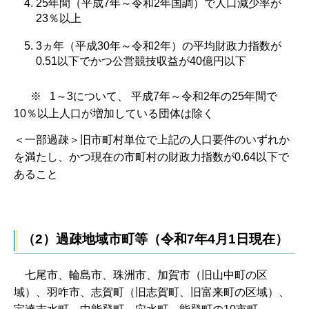
25年間（平成7年～令和2年国調）で人口減少率が
23％以上
3ヵ年（平成30年～令和2年）の平均財政力指数が
0.51以下でかつ公営競技収益が40億円以下
※ 1～3について、 平成7年～令和2年の25年間で
10％以上人口が増加している団体は除く
＜一部過疎＞旧市町村単位で上記の人口要件のいずれか
を満たし、かつ現在の市町村の財政力指数が0.64以下で
あること
（2）過疎地域市町等（令和7年4月1日現在）
七
尾市、輪島市、珠洲市、加賀市（旧山中町の区
域）、羽咋市、志賀町（旧志賀町、旧富来町の区域）、