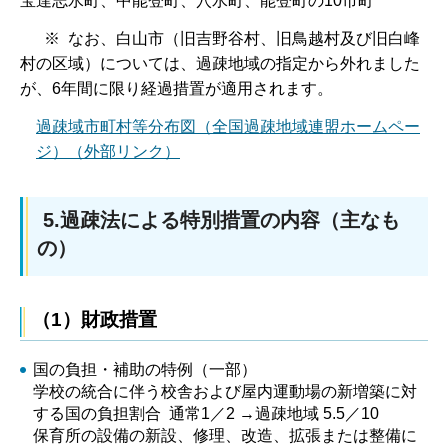
宝達志水町、中能登町、穴水町、能登町の10市町
※ なお、白山市（旧吉野谷村、旧鳥越村及び旧白峰
村の区域）については、過疎地域の指定から外れました
が、6年間に限り経過措置が適用されます。
過疎域市町村等分布図（全国過疎地域連盟ホームペー
ジ）（外部リンク）
5.過疎法による特別措置の内容（主なも
の）
（1）財政措置
国の負担・補助の特例（一部）
学校の統合に伴う校舎および屋内運動場の新増築に対
する国の負担割合 通常1／2 →過疎地域 5.5／10
保育所の設備の新設、修理、改造、拡張または整備に