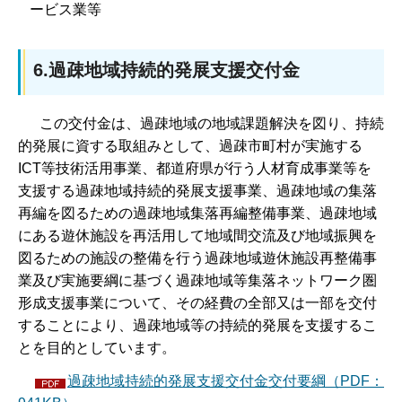
ービス業等
6.過疎地域持続的発展支援交付金
この交付金は、過疎地域の地域課題解決を図り、持続
的発展に資する取組みとして、過疎市町村が実施する
ICT等技術活用事業、都道府県が行う人材育成事業等を
支援する過疎地域持続的発展支援事業、過疎地域の集落
再編を図るための過疎地域集落再編整備事業、過疎地域
にある遊休施設を再活用して地域間交流及び地域振興を
図るための施設の整備を行う過疎地域遊休施設再整備事
業及び実施要綱に基づく過疎地域等集落ネットワーク圏
形成支援事業について、その経費の全部又は一部を交付
することにより、過疎地域等の持続的発展を支援するこ
とを目的としています。
過疎地域持続的発展支援交付金交付要綱（PDF：