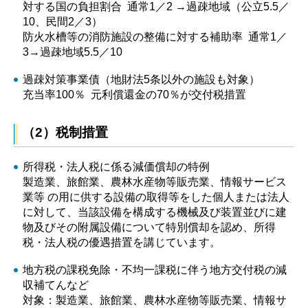
対する国の負担割合 通常1／2 →過疎地域（公立5.5／
10、民間2／3）
防火水槽等の消防施設の整備に対する補助率 通常1／
3→過疎地域5.5／10
過疎対策事業債（地財法5条以外の施設も対象）
充当率100％ 元利償還金の70％が交付税措置
（2）税制措置
所得税・法人税に係る減価償却の特例
製造業、旅館業、農林水産物等販売業、情報サービス
業等 の用に供する設備の取得等をした個人または法人
に対して、当該設備を構成する機械及び装置並びに建
物及びその附属設備について特別償却を認め、所得
税・法人税の優遇措置を講じています。
地方税の課税免除・不均一課税に伴う地方交付税の減
収補てんなど
対象：製造業、旅館業、農林水産物等販売業、情報サ