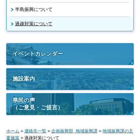
半島振興について
過疎対策について
イベントカレンダー
施設案内
県民の声
（ご意見・ご提言）
ホーム
>
連絡先一覧
>
企画振興部 地域振興課
>
地域振興課の主
要施策
> 過疎対策について