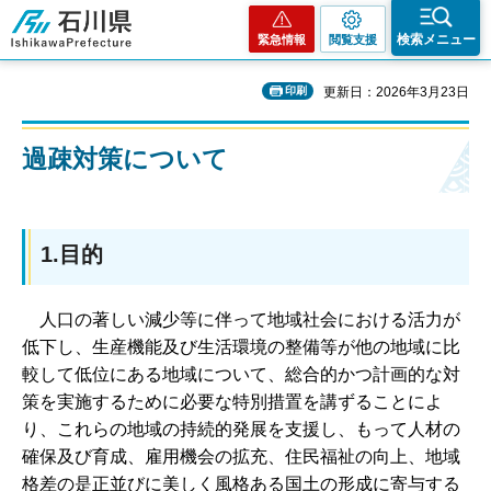
石川県
検索メニュー
緊急情報
閲覧支援
印刷
更新日：2026年3月23日
過疎対策について
1.目的
人
口の著しい減少等に伴って地域社会における活力が
低下し、生産機能及び生活環境の整備等が他の地域に比
較して低位にある地域について、総合的かつ計画的な対
策を実施するために必要な特別措置を講ずることによ
り、これらの地域の持続的発展を支援し、もって人材の
確保及び育成、雇用機会の拡充、住民福祉の向上、地域
格差の是正並びに美しく風格ある国土の形成に寄与する