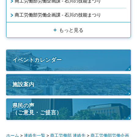
商工労働部労働企画課 - 石川の技能まつり
商工労働部労働企画課 - 石川の技能まつり
もっと見る
イベントカレンダー
施設案内
県民の声
（ご意見・ご提言）
ホーム
>
連絡先一覧
>
商工労働部 連絡先
>
商工労働部労働企画