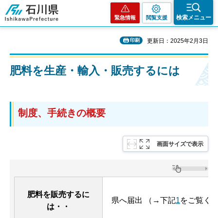
石川県
検索メニュー
緊急情報
閲覧支援
印刷
更新日：2025年2月3日
肥料を生産・輸入・販売するには
制度、手続きの概要
画面サイズで表示
肥料を販売するに
県へ届出 （→下記
1
をご覧く
は・・