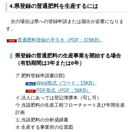
4
.県登録の普通肥料を生産するには
次
の場合は県への登録申請または届出が必要になりま
す。
普通肥料登録の手引き（PDF：378KB）
県登録の普通肥料の生産事業を開始する場合
（有効期間は3年または6年）
ア.肥料登録申請書(1部)
Word形式（ワード：15KB）
PDF形式（PDF：56KB）
イ.法人にあっては登記簿謄本（写し可）
ウ.当該肥料の生産工程フローチャート及び年間生産
計画
エ.当該肥料の分析成績書
オ.生産する事業所の位置図