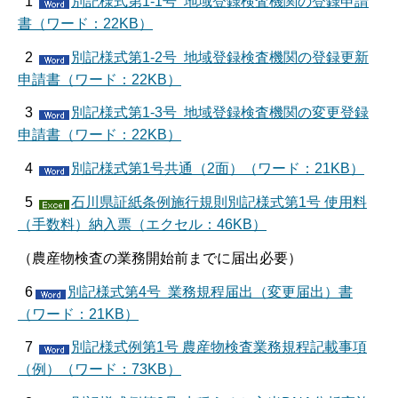
1
別記様式第1-1号 地域登録検査機関の登録申請
書（ワード：22KB）
2
別記様式第1-2号 地域登録検査機関の登録更新
申請書（ワード：22KB）
3
別記様式第1-3号 地域登録検査機関の変更登録
申請書（ワード：22KB）
4
別記様式第1号共通（2面）（ワード：21KB）
5
石川県証紙条例施行規則別記様式第1号 使用料
（手数料）納入票（エクセル：46KB）
（農産物検査の業務開始前までに届出必要）
6
別記様式第4号 業務規程届出（変更届出）書
（ワード：21KB）
7
別記様式例第1号 農産物検査業務規程記載事項
（例）（ワード：73KB）