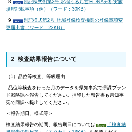
8
別記様式例第2号 水稲うるち玄米DNA分析実施
規程記載事項（例）（ワード：30KB）
9
別記様式第2号 地域登録検査機関の登録事項変
更届出書（ワード：22KB）
2 検査結果報告について
（1）品位等検査、等級理由
品位等検査を行った月のデータを県知事宛で県課ブラン
ド戦略課へ報告してください。押印した報告書も県知事
宛で同課へ提出してください。
＜報告期日、様式等＞
検査結果報告の期間、報告期日については
「検査結
果報告の期日等」（エクセル：13KB）
を参照くださ