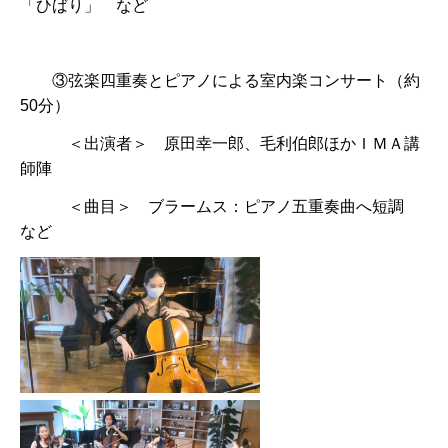
「ひばり」 など
③弦楽四重奏とピアノによる室内楽コンサート（約
50分）
＜出演者＞ 原田幸一郎、毛利伯郎ほかＩＭＡ講
師陣
＜曲目＞ ブラームス：ピアノ五重奏曲へ短調
など