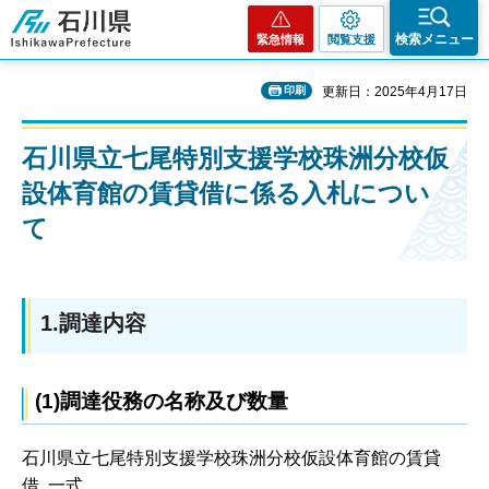
石川県
検索メニュー
緊急情報
閲覧支援
印刷
更新日：2025年4月17日
石川県立七尾特別支援学校珠洲分校仮
設体育館の賃貸借に係る入札につい
て
1.調達内容
(1)調達役務の名称及び数量
石川県立七尾特別支援学校珠洲分校仮設体育館の賃貸
借 一式