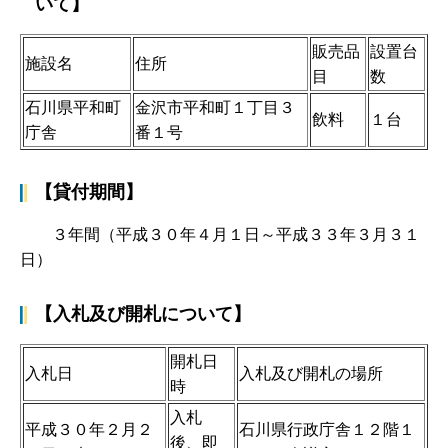
いて】
販売品
設置台
施設名
住所
目
数
石川県平和町
金沢市平和町１丁目３
飲料
１台
庁舎
番１号
【貸付期間】
３年間（平成３０年４月１日～平成３３年３月３１
日）
【入札及び開札について】
開札日
入札日
入札及び開札の場所
時
入札
平成３０年２月２
石川県行政庁舎１２階１
後、即