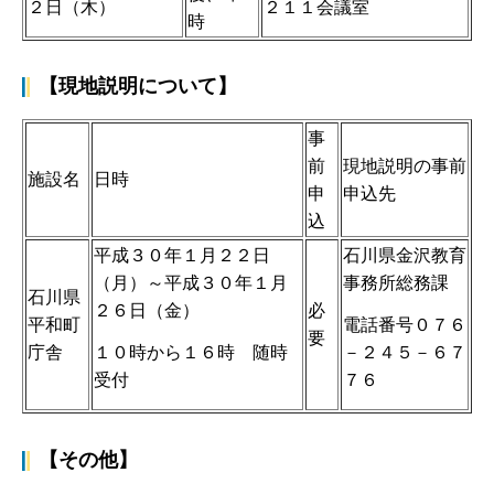
２日（木）
２１１会議室
時
【現地説明について】
事
前
現地説明の事前
施設名
日時
申
申込先
込
平成３０年１月２２日
石川県金沢教育
（月）～平成３０年１月
事務所総務課
石川県
２６日（金）
必
電話番号０７６
平和町
要
１０時から１６時 随時
－２４５－６７
庁舎
受付
７６
【その他】