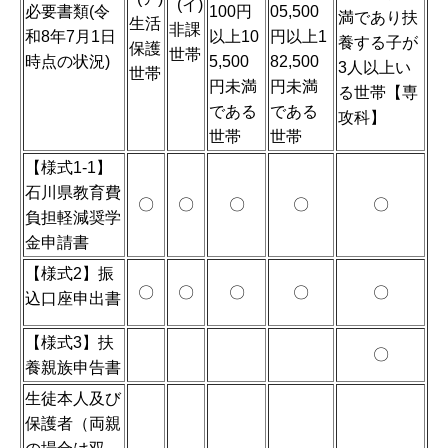
(イ)
必要書類(令
100円
05,500
満であり扶
生活
非課
和8年7月1日
以上10
円以上1
養する子が
保護
世帯
時点の状況)
5,500
82,500
3人以上い
世帯
円未満
円未満
る世帯【専
である
である
攻科】
世帯
世帯
【様式1-1】
石川県教育費
〇
〇
〇
〇
〇
負担軽減奨学
金申請書
【様式2】振
〇
〇
〇
〇
〇
込口座申出書
【様式3】扶
〇
養親族申告書
生徒本人及び
保護者（両親