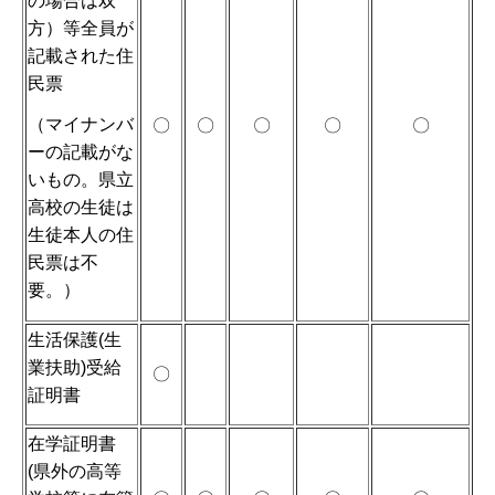
の場合は双
方）等全員が
記載された住
民票
（マイナンバ
〇
〇
〇
〇
〇
ーの記載がな
いもの。県立
高校の生徒は
生徒本人の住
民票は不
要。）
生活保護(生
業扶助)受給
〇
証明書
在学証明書
(県外の高等