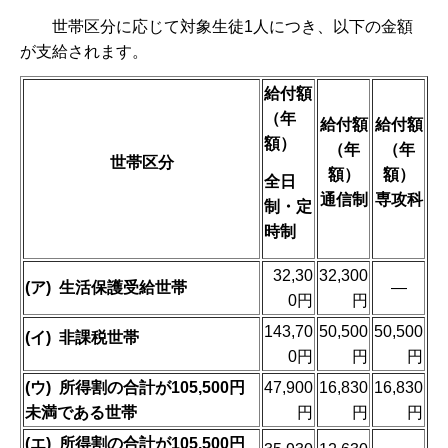
世帯区分に応じて対象生徒1人につき、以下の金額
が支給されます。
給付額
（年
給付額
給付額
額）
（年
（年
世帯区分
額）
額）
全日
通信制
専攻科
制・定
時制
32,30
32,300
(ア) 生活保護受給世帯
―
0円
円
143,70
50,500
50,500
(イ) 非課税世帯
0円
円
円
(ウ) 所得割の合計が105,500円
47,900
16,830
16,830
未満である世帯
円
円
円
(エ) 所得割の合計が105,500円