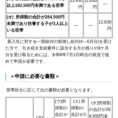
35,930
12,630
―
以上182,500円未満である世帯
円
円
(オ) 所得割の合計が264,500円
12,630
未満
であり扶養する子が3人以上
―
―
円
いる世帯
新入生に対する一部給付の前倒し給付(4～6月分)を受け
た方で、引き続き支給要件に該当する方が残りの9ケ月
分を受け取るためには、令和8年7月1日時点の状況で改
めて申請が必要です。
＜申請に必要な書類＞
世帯区分に応じて次の書類が必要となります。
(ウ)所
(エ) 所
(オ)所得割
得割の
得割の
の合計が26
合計が
合計が1
4,500円未
(ア)