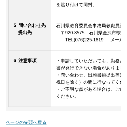
を貼り付けて同封。
5 問い合わせ先
石川県教育委員会事務局教職員課
提出先
〒920-8575 石川県金沢市鞍月
TEL(076)225-1819 メール
e
6 注意事項
・申請していただいても、勤務さ
書が発行できない場合があります
・問い合わせ、出願書類提出等は、9
祝日を除く）の間に行なってくだ
・ご不明な点がある場合は、ご自
ください。
ページの先頭へ戻る