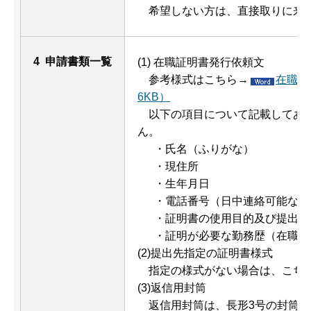
希望しない方は、直接取りに来
4 申請書類一覧
(1) 在職証明書発行依頼文
参考様式はこちら→
在職証
6KB）
以下の項目について記載してあれ
ん。
・氏名（ふりがな）
・現住所
・生年月日
・電話番号（日中連絡可能な番
・証明書の使用目的及び提出先
・証明が必要な勤務歴（在職期
(2)提出先指定の証明書様式
指定の様式がない場合は、こちら
(3)返信用封筒
返信用封筒は、長形3号の封筒に宛