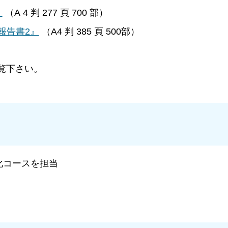
』
（A 4 判 277 頁 700 部）
報告書2』
（A4 判 385 頁 500部）
覧下さい。
化コースを担当