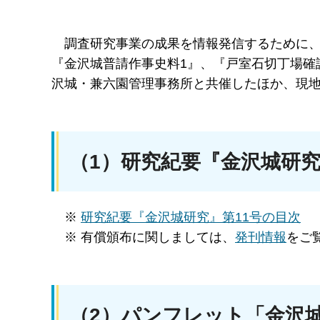
調査研究事業の成果を情報発信するために
『金沢城普請作事史料1』、『戸室石切丁場確
沢城・兼六園管理事務所と共催したほか、現
（1）研究紀要『金沢城研究』
※
研究紀要『金沢城研究』第11号の目次
※ 有償頒布に関しましては、
発刊情報
をご
（2）パンフレット「金沢城