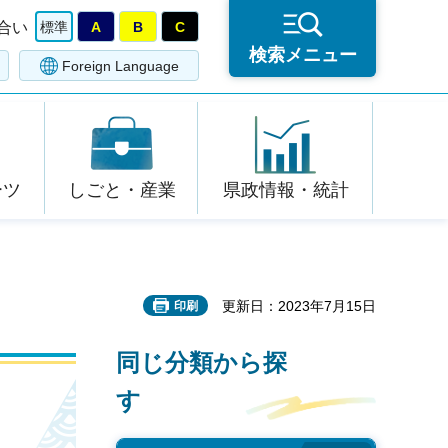
合い
標準
A
B
C
検索メニュー
Foreign Language
ーツ
しごと・産業
県政情報・統計
更新日：2023年7月15日
印刷
同じ分類から探
す