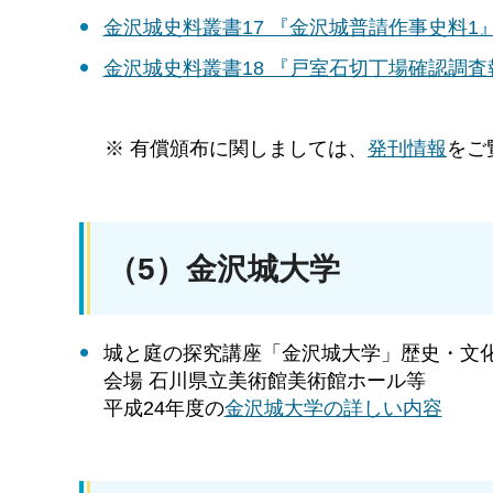
金沢城史料叢書17 『金沢城普請作事史料1
金沢城史料叢書18 『戸室石切丁場確認調査
※ 有償頒布に関しましては、
発刊情報
をご
（5）金沢城大学
城と庭の探究講座「金沢城大学」歴史・文
会場 石川県立美術館美術館ホール等
平成24年度の
金沢城大学の詳しい内容