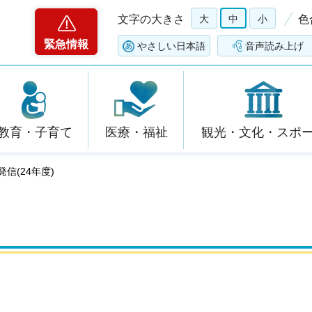
文字の大きさ
大
中
小
色
緊急情報
やさしい日本語
音声読み上げ
教育・子育て
医療・福祉
観光・文化・スポ
発信(24年度)