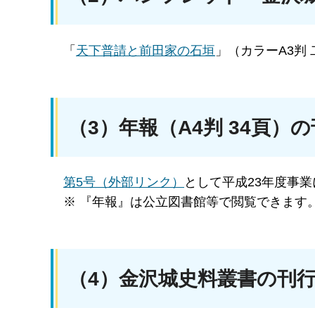
「
天下普請と前田家の石垣
」（カラーA3判
（3）年報（A4判 34頁）
第5号（外部リンク）
として平成23年度事
※ 『年報』は公立図書館等で閲覧できます
（4）金沢城史料叢書の刊