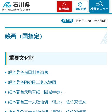
石川県
検索メニュー
緊急情報
閲覧支援
印刷
更新日：2014年2月6日
絵画（国指定）
重要文化財
絹本著色前田利春画像
絹本著色阿弥陀三尊来迎図
紙本著色天狗草紙（園城寺巻）
紙本著色三十六歌仙切（朝忠） 佐竹家伝来
紙本著色三十六歌仙切（忠視） 佐竹家伝来