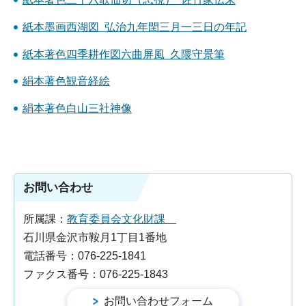
紙本墨画西湖図 弘治九年閏三月一三日の年記
紙本著色四季耕作図六曲屏風 久隈守景筆
絹本著色観音経絵
絹本著色白山三社神像
お問い合わせ
所属課：
教育委員会文化財課
石川県金沢市鞍月1丁目1番地
電話番号：076-225-1841
ファクス番号：076-225-1843