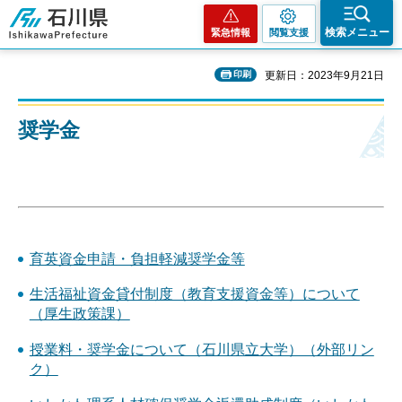
石川県
検索メニュー
緊急情報
閲覧支援
印刷
更新日：2023年9月21日
奨学金
育英資金申請・負担軽減奨学金等
生活福祉資金貸付制度（教育支援資金等）について
（厚生政策課）
授業料・奨学金について（石川県立大学）（外部リン
ク）