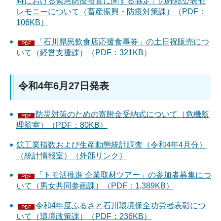
時における緊急防疫措置に関する協定」の締結公表セ
レモニーについて（畜産振興・防疫対策課）（PDF：
106KB）
「石川県民飲食店応援食事券」の土日祝販売につ
いて（経営支援課）（PDF：321KB）
令和4年6月27日発表
防災対策のための寄附金受納式について（危機監
理監室）（PDF：80KB）
鉱工業指数および生産動態統計調査（令和4年4月分）
（統計情報室）（外部リンク）
「トモ活推進 企業取材ツアー」の参加者募集につ
いて（男女共同参画課）（PDF：1,389KB）
令和4年度ふるさと石川環境保全功労者表彰につ
いて（環境政策課）（PDF：236KB）