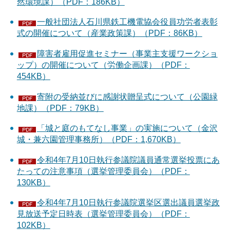
然環境課）（PDF：186KB）
一般社団法人石川県鉄工機電協会役員功労者表彰
式の開催について（産業政策課）（PDF：86KB）
障害者雇用促進セミナー（事業主支援ワークショ
ップ）の開催について（労働企画課）（PDF：
454KB）
寄附の受納並びに感謝状贈呈式について（公園緑
地課）（PDF：79KB）
「城と庭のもてなし事業」の実施について（金沢
城・兼六園管理事務所）（PDF：1,670KB）
令和4年7月10日執行参議院議員通常選挙投票にあ
たっての注意事項（選挙管理委員会）（PDF：
130KB）
令和4年7月10日執行参議院選挙区選出議員選挙政
見放送予定日時表（選挙管理委員会）（PDF：
102KB）