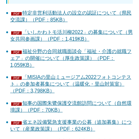
特定非営利活動法人の設立の認証について（県民
交流課）（PDF：85KB）
「いしかわトモ活川柳2022」の募集について（男
女共同参画課）（PDF：1,419KB）
福祉分野の合同就職面談会「福祉・介護の就職フ
ェア」の開催について（厚生政策課）（PDF：
1,059KB）
「MISIAの里山ミュージアム2022フォトコンテス
ト」の参加者募集について（温暖化・里山対策室）
（PDF：3,798KB）
知事の国際朱鷺保護交流館訪問について（自然環
境課）（PDF：70KB）
省エネ設備緊急支援事業の公募（追加募集）につ
いて（産業政策課）（PDF：624KB）