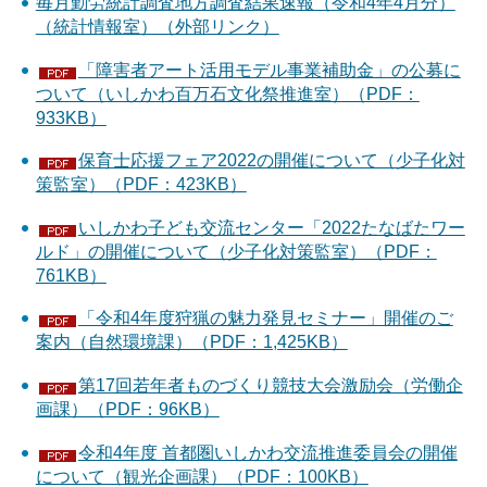
毎月勤労統計調査地方調査結果速報（令和4年4月分）
（統計情報室）（外部リンク）
「障害者アート活用モデル事業補助金」の公募に
ついて（いしかわ百万石文化祭推進室）（PDF：
933KB）
保育士応援フェア2022の開催について（少子化対
策監室）（PDF：423KB）
いしかわ子ども交流センター「2022たなばたワー
ルド」の開催について（少子化対策監室）（PDF：
761KB）
「令和4年度狩猟の魅力発見セミナー」開催のご
案内（自然環境課）（PDF：1,425KB）
第17回若年者ものづくり競技大会激励会（労働企
画課）（PDF：96KB）
令和4年度 首都圏いしかわ交流推進委員会の開催
について（観光企画課）（PDF：100KB）