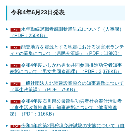
令和4年6月23日発表
永年勤続退職者感謝状贈呈式について（人事課）
（PDF：250KB）
能登地方を震源とする地震における災害ボランテ
ィアの募集について（県民交流課）（PDF：119KB）
令和4年度いしかわ男女共同参画推進功労者知事
表彰について（男女共同参画課）（PDF：3,378KB）
一般社団法人北陸建設業協会の知事表敬について
（厚生政策課）（PDF：75KB）
令和4年度石川県公衆衛生功労者社会奉仕活動者
（食生活改善推進員）知事表彰について（健康推進
課）（PDF：116KB）
令和4年度第2回狩猟免許試験の実施について（自