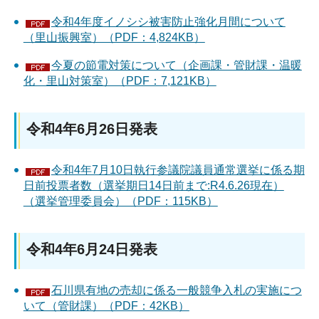
令和4年度イノシシ被害防止強化月間について
（里山振興室）（PDF：4,824KB）
今夏の節電対策について（企画課・管財課・温暖
化・里山対策室）（PDF：7,121KB）
令和4年6月26日発表
令和4年7月10日執行参議院議員通常選挙に係る期
日前投票者数（選挙期日14日前まで:R4.6.26現在）
（選挙管理委員会）（PDF：115KB）
令和4年6月24日発表
石川県有地の売却に係る一般競争入札の実施につ
いて（管財課）（PDF：42KB）