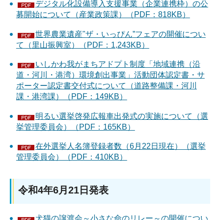
デジタル化設備導入支援事業（企業連携枠）の公
募開始について（産業政策課）（PDF：818KB）
世界農業遺産"ザ・いっぴん”フェアの開催につい
て（里山振興室）（PDF：1,243KB）
いしかわ我がまちアドプト制度「地域連携（沿
道・河川・港湾）環境創出事業」活動団体認定書・サ
ポーター認定書交付式について（道路整備課・河川
課・港湾課）（PDF：149KB）
明るい選挙啓発広報車出発式の実施について（選
挙管理委員会）（PDF：165KB）
在外選挙人名簿登録者数（6月22日現在）（選挙
管理委員会）（PDF：410KB）
令和4年6月21日発表
犬猫の譲渡会～小さな命のリレー～の開催につい