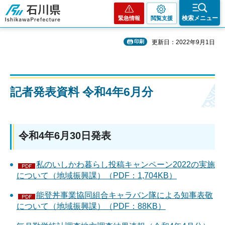
石川県
検索メニュー
緊急情報
閲覧支援
印刷
更新日：2022年9月1日
記者発表資料 令和4年6月分
令和4年6月30日発表
私のいしかわ暮らし投稿キャンペーン2022の実施
について（地域振興課）（PDF：1,704KB）
能登丼事業協同組合キャラバン隊による知事表敬
について（地域振興課）（PDF：88KB）