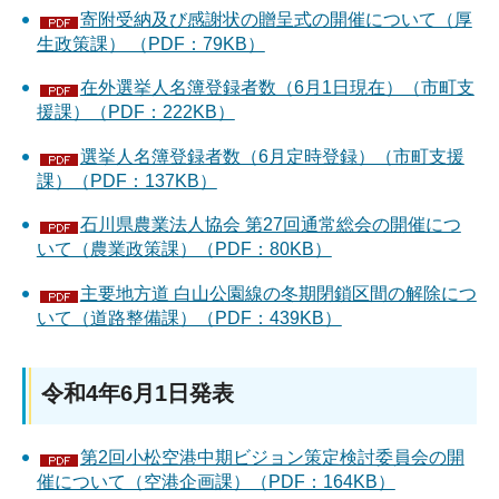
寄附受納及び感謝状の贈呈式の開催について（厚
生政策課） （PDF：79KB）
在外選挙人名簿登録者数（6月1日現在）（市町支
援課）（PDF：222KB）
選挙人名簿登録者数（6月定時登録）（市町支援
課）（PDF：137KB）
石川県農業法人協会 第27回通常総会の開催につ
いて（農業政策課）（PDF：80KB）
主要地方道 白山公園線の冬期閉鎖区間の解除につ
いて（道路整備課）（PDF：439KB）
令和4年6月1日発表
第2回小松空港中期ビジョン策定検討委員会の開
催について（空港企画課）（PDF：164KB）