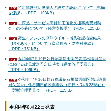
特定非営利活動法人の設立の認証について（県民
交流課）（PDF：108KB）
「商品・サービス高付加価値化支援事業費補助
金」の公募について（経営支援課）（PDF：125KB）
野生イノシシの豚熱ウイルス感染確認検査結果
（陽性あり）について（畜産振興・防疫対策課）
（PDF：751KB）
令和4年7月10日執行参議院比例代表選出議員選挙
における政見放送予定日時表（選挙管理委員会）
（PDF：106KB）
令和4年7月10日執行参議院石川県選挙区選出議員
補欠選挙に係る期日前投票者数（初日：R4.6.23現在）
（選挙管理委員会）（PDF：115KB）
令和4年6月22日発表