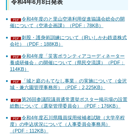
令和4年6月8日発表
令和4年度のと里山空港利用促進協議会総会の開
催について（空港企画課）（PDF：78KB）
刺股・護身術訓練について（IRいしかわ鉄道株式
会社）（PDF：188KB）
令和4年度「災害ボランティアコーディネーター
養成研修会」の開催について（県民交流課）（PDF：
114KB）
「城と庭のもてなし事業」の実施について（金沢
城・兼六園管理事務所）（PDF：2,225KB）
第26回参議院議員通常選挙ポスター掲示場の設置
総数について（選挙管理委員会）（PDF：176KB）
令和4年度石川県職員採用候補者試験（大学卒程
度）の申込状況について（人事委員会事務局）
（PDF：112KB）