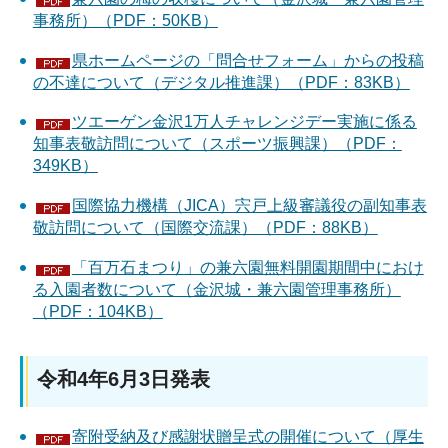
事務所）（PDF：50KB）
県ホームページの「問合せフォーム」からの投稿
の不達について（デジタル推進課）（PDF：83KB）
ツエーゲン金沢1万人チャレンジデー実施に係る
知事表敬訪問について（スポーツ振興課）（PDF：
349KB）
国際協力機構（JICA）宍戸上級審議役の副知事表
敬訪問について（国際交流課）（PDF：88KB）
「百万石まつり」の兼六園無料開園期間中におけ
る入園者数について（金沢城・兼六園管理事務所）
（PDF：104KB）
令和4年6月3日発表
寄附受納及び感謝状贈呈式の開催について（厚生