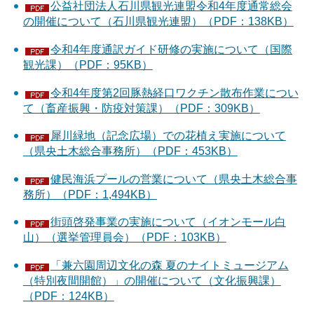
公益社団法人石川県観光連盟令和4年度通常総会
の開催について（石川県観光連盟）（PDF：138KB）
令和4年度通訳ガイド研修の実施について（国際
観光課）（PDF：95KB）
令和4年度第2回豚熱経口ワクチン散布作業につい
て（畜産振興・防疫対策課）（PDF：309KB）
犀川緑地（記念広場）での花植え実施について
（県央土木総合事務所）（PDF：453KB）
健民海浜プールの営業について（県央土木総合事
務所）（PDF：1,494KB）
街頭啓発事業の実施について（イオンモール白
山）（選挙管理員会）（PDF：103KB）
「兼六園周辺文化の森 夏のナイトミュージアム
（特別夜間開館）」の開催について（文化振興課）
（PDF：124KB）