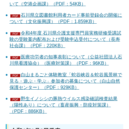
いて（空港企画課）（PDF：54KB）
石川県立図書館利用者カード事前登録会の開催に
ついて（文化振興課）（PDF：1,859KB）
令和4年度 石川県介護支援専門員実務研修受講試
験の受験案内配布および受験申込受付について（長寿
社会課）（PDF：220KB）
医療功労者の知事表彰について（公益社団法人石
川県看護協会）（医療対策課）（PDF：96KB）
白山まるごと体験教室「蛇谷峡谷＆蛇谷風景林で
見る・遊ぶ・学ぶ」参加者の募集について（白山自然
保護センター）（PDF：929KB）
野生イノシシの豚熱ウイルス感染確認検査結果
（陽性あり）について（畜産振興・防疫対策課）
（PDF：886KB）