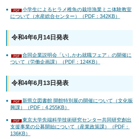
小学生によるヒラメ稚魚の栽培漁業ミニ体験教室
について（水産総合センター）（PDF：342KB）
令和4年6月14日発表
合同企業説明会「いしかわ就職フェア」の開催に
ついて（労働企画課）（PDF：124KB）
令和4年6月13日発表
新県立図書館 開館特別展の開催について（文化振
興課）（PDF：4,255KB）
東京大学先端科学技術研究センター共同研究創出
支援事業の公募開始について（産業政策課）（PDF：
136KB）