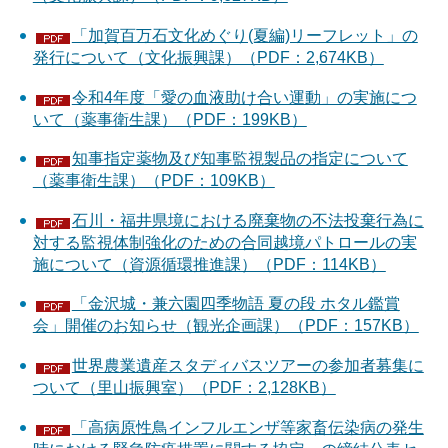
「加賀百万石文化めぐり(夏編)リーフレット」の
発行について（文化振興課）（PDF：2,674KB）
令和4年度「愛の血液助け合い運動」の実施につ
いて（薬事衛生課）（PDF：199KB）
知事指定薬物及び知事監視製品の指定について
（薬事衛生課）（PDF：109KB）
石川・福井県境における廃棄物の不法投棄行為に
対する監視体制強化のための合同越境パトロールの実
施について（資源循環推進課）（PDF：114KB）
「金沢城・兼六園四季物語 夏の段 ホタル鑑賞
会」開催のお知らせ（観光企画課）（PDF：157KB）
世界農業遺産スタディバスツアーの参加者募集に
ついて（里山振興室）（PDF：2,128KB）
「高病原性鳥インフルエンザ等家畜伝染病の発生