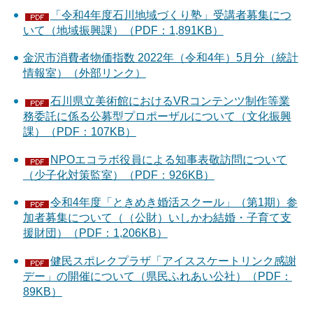
「令和4年度石川地域づくり塾」受講者募集につ
いて（地域振興課）（PDF：1,891KB）
金沢市消費者物価指数 2022年（令和4年）5月分（統計
情報室）（外部リンク）
石川県立美術館におけるVRコンテンツ制作等業
務委託に係る公募型プロポーザルについて（文化振興
課）（PDF：107KB）
NPOエコラボ役員による知事表敬訪問について
（少子化対策監室）（PDF：926KB）
令和4年度「ときめき婚活スクール」（第1期）参
加者募集について（（公財）いしかわ結婚・子育て支
援財団）（PDF：1,206KB）
健民スポレクプラザ「アイススケートリンク感謝
デー」の開催について（県民ふれあい公社）（PDF：
89KB）