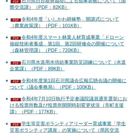
石川県日台親善協会による知事表敬について（国
際交流課）（PDF：82KB）
令和4年度「いしかわ耕稼塾」開講式について
（農業政策課）（PDF：101KB）
令和4年度スマート林業人材育成事業「ドローン
操縦技術者養成」第1回、第2回研修会の開催について
（森林管理課）（PDF：720KB）
石川県水道用水供給事業防災訓練について（水道
企業課）（PDF：89KB）
令和4年度第1回石川県議会広報広聴会議の開催に
ついて（議会事務局）（PDF：100KB）
令和4年7月10日執行予定参議院議員通常選挙にお
ける投票所数及び投票所開閉時刻変更状況（市町支援
課）（PDF：177KB）
学生等災害ボランティアリーダー育成事業「学生
災害ボランティア講座」の実施について（県民交流