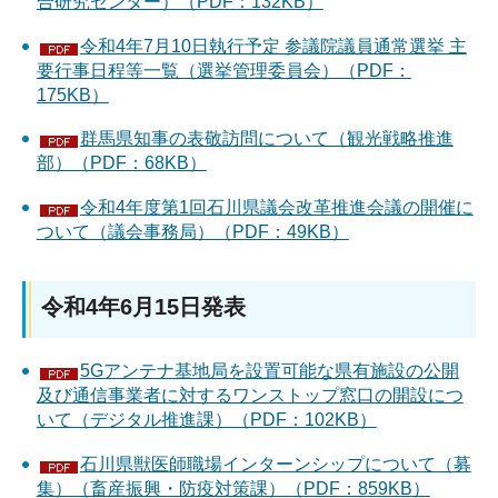
合研究センター）（PDF：132KB）
令和4年7月10日執行予定 参議院議員通常選挙 主
要行事日程等一覧（選挙管理委員会）（PDF：
175KB）
群馬県知事の表敬訪問について（観光戦略推進
部）（PDF：68KB）
令和4年度第1回石川県議会改革推進会議の開催に
ついて（議会事務局）（PDF：49KB）
令和4年6月15日発表
5Gアンテナ基地局を設置可能な県有施設の公開
及び通信事業者に対するワンストップ窓口の開設につ
いて（デジタル推進課）（PDF：102KB）
石川県獣医師職場インターンシップについて（募
集）（畜産振興・防疫対策課）（PDF：859KB）