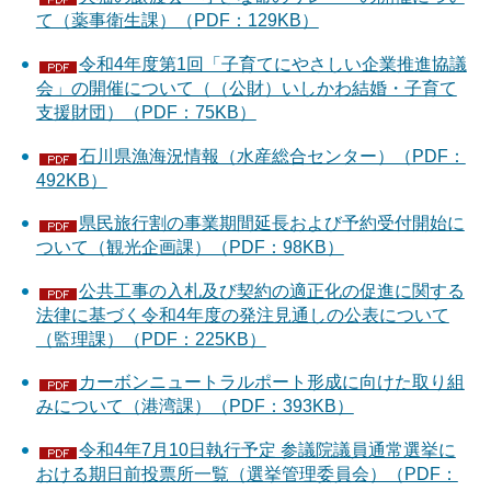
て（薬事衛生課）（PDF：129KB）
令和4年度第1回「子育てにやさしい企業推進協議
会」の開催について（（公財）いしかわ結婚・子育て
支援財団）（PDF：75KB）
石川県漁海況情報（水産総合センター）（PDF：
492KB）
県民旅行割の事業期間延長および予約受付開始に
ついて（観光企画課）（PDF：98KB）
公共工事の入札及び契約の適正化の促進に関する
法律に基づく令和4年度の発注見通しの公表について
（監理課）（PDF：225KB）
カーボンニュートラルポート形成に向けた取り組
みについて（港湾課）（PDF：393KB）
令和4年7月10日執行予定 参議院議員通常選挙に
おける期日前投票所一覧（選挙管理委員会）（PDF：