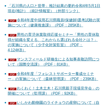
「石川県の人口と世帯」推計結果の要約令和4年5月1日
現在(推計）（統計情報室）（外部リンク）
令和4年度中採用石川県職員(保健師)選考試験の実
施について（健康推進課）（PDF：285KB）
男性の育児休業取得応援セミナー「男性の育休取
得が組織を変える、これからも選ばれる会社とは？」
の実施について（少子化対策監室）（PDF：
4,124KB）
マンスフィールド研修生による知事表敬訪問につ
いて（国際交流課）（PDF：81KB）
令和4年度「フォレストサポーター養成セミナ
ー」の実施について（森林管理課）（PDF：239KB）
わくわく！土木土木！石川県親子現場見学会」の
開催について（監理課）（PDF：92KB）
いしかわ動物園のライチョウの産卵について（自