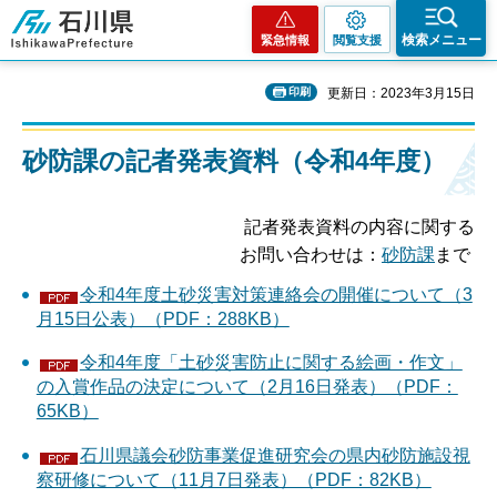
石川県
検索メニュー
緊急情報
閲覧支援
印刷
更新日：2023年3月15日
砂防課の記者発表資料（令和4年度）
記者発表資料の内容に関する
お問い合わせは：
砂防課
まで
令和4年度土砂災害対策連絡会の開催について（3
月15日公表）（PDF：288KB）
令和4年度「土砂災害防止に関する絵画・作文」
の入賞作品の決定について（2月16日発表）（PDF：
65KB）
石川県議会砂防事業促進研究会の県内砂防施設視
察研修について（11月7日発表）（PDF：82KB）