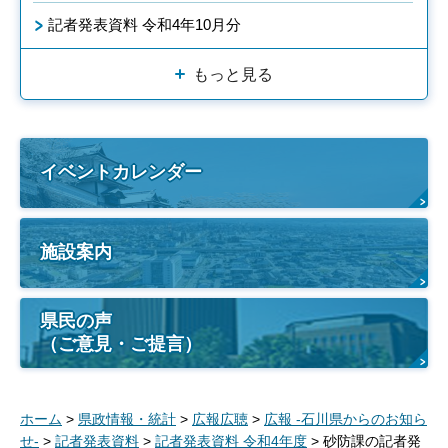
記者発表資料 令和4年10月分
もっと見る
イベントカレンダー
施設案内
県民の声
（ご意見・ご提言）
ホーム
>
県政情報・統計
>
広報広聴
>
広報 -石川県からのお知ら
せ-
>
記者発表資料
>
記者発表資料 令和4年度
> 砂防課の記者発