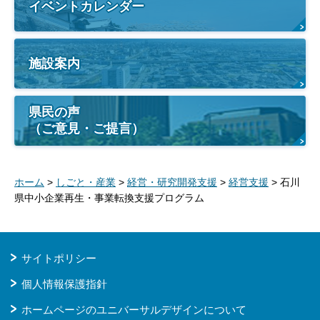
イベントカレンダー
施設案内
県民の声
（ご意見・ご提言）
ホーム
>
しごと・産業
>
経営・研究開発支援
>
経営支援
> 石川
県中小企業再生・事業転換支援プログラム
サイトポリシー
個人情報保護指針
ホームページのユニバーサルデザインについて