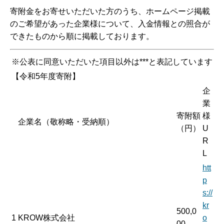
寄附金をお寄せいただいた方のうち、ホームページ掲載
のご希望があった企業様について、入金情報との照合が
できたものから順に掲載しております。
※公表に同意いただいた項目以外は***と表記しています
【令和5年度寄附】
企
業
寄附額
様
企業名（敬称略・受納順）
（円）
U
R
L
htt
p
s://
kr
500,0
1
KROW株式会社
o
00