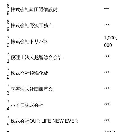
6
株式会社鍬田通信設備
***
8
6
株式会社野沢工務店
***
9
7
1,000,
株式会社トリパス
0
000
7
税理士法人越智総合会計
***
1
7
株式会社錦海化成
***
2
7
医療法人社団保真会
***
3
7
ハイモ株式会社
***
4
7
株式会社OUR LIFE NEW EVER
***
5