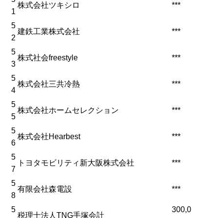
株式会社ツキシロ
***
1
5
建鉄工業株式会社
***
2
5
株式社会freestyle
***
3
5
株式会社三共冷熱
***
4
5
株式会社ホームセレクション
***
5
5
株式会社Hearbest
***
6
5
トヨタモビリティ新大阪株式会社
***
7
5
有限会社森電設
***
8
5
300,0
税理士法人TNG手塚会計