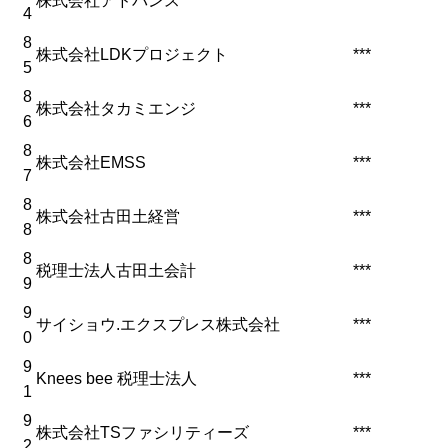
株式会社アドバンス
***
4
8
株式会社LDKプロジェクト
***
5
8
株式会社タカミエンジ
***
6
8
株式会社EMSS
***
7
8
株式会社古田土経営
***
8
8
税理士法人古田土会計
***
9
9
サイショウ.エクスプレス株式会社
***
0
9
Knees bee 税理士法人
***
1
9
株式会社TSファシリティーズ
***
2