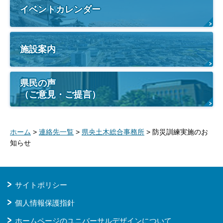
イベントカレンダー
施設案内
県民の声
（ご意見・ご提言）
ホーム
>
連絡先一覧
>
県央土木総合事務所
> 防災訓練実施のお
知らせ
サイトポリシー
個人情報保護指針
ホームページのユニバーサルデザインについて