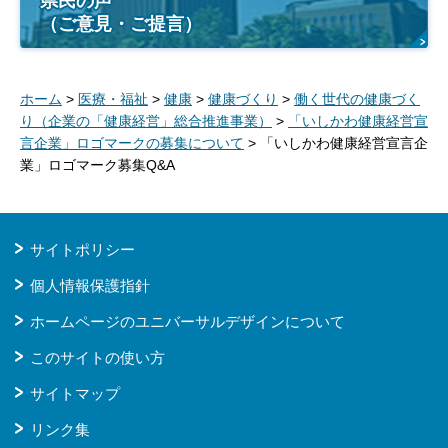
県民の声
（ご意見・ご提言）
ホーム
>
医療・福祉
>
健康
>
健康づくり
>
働く世代の健康づく
り（企業の「健康経営」総合推進事業）
>
「いしかわ健康経営宣
言企業」ロゴマークの募集について
> 「いしかわ健康経営宣言企
業」ロゴマーク募集Q&A
サイトポリシー
個人情報保護指針
ホームページのユニバーサルデザインについて
このサイトの使い方
サイトマップ
リンク集