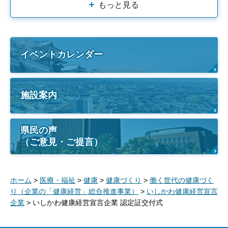
もっと見る
イベントカレンダー
施設案内
県民の声
（ご意見・ご提言）
ホーム
>
医療・福祉
>
健康
>
健康づくり
>
働く世代の健康づく
り（企業の「健康経営」総合推進事業）
>
いしかわ健康経営宣言
企業
> いしかわ健康経営宣言企業 認定証交付式