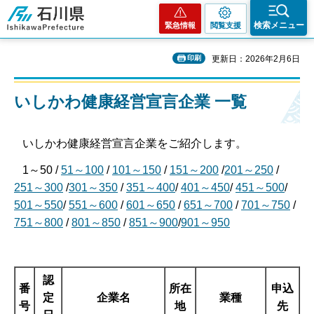
石川県
検索メニュー
緊急情報
閲覧支援
印刷
更新日：2026年2月6日
いしかわ健康経営宣言企業 一覧
いしかわ健康経営宣言企業をご紹介します。
1～50 /
51～100
/
101～150
/
151～200
/
201～250
/
251～300
/
301～350
/
351～400
/
401～450
/
451～500
/
501～550
/
551～600
/
601～650
/
651～700
/
701～750
/
751～800
/
801～850
/
851～900
/
901～950
認
番
所在
申込
定
企業名
業種
号
地
先