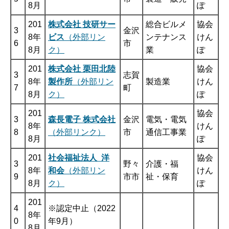
8月
ぽ
201
株式会社 技研サー
総合ビルメ
協会
3
金沢
8年
ビス
（外部リン
ンテナンス
けん
6
市
8月
ク）
業
ぽ
201
株式会社 栗田北陸
協会
3
志賀
8年
製作所
（外部リン
製造業
けん
7
町
8月
ク）
ぽ
201
協会
3
森長電子 株式会社
金沢
電気・電気
8年
けん
8
（外部リンク）
市
通信工事業
8月
ぽ
201
社会福祉法人 洋
協会
3
野々
介護・福
8年
和会
（外部リン
けん
9
市市
祉・保育
8月
ク）
ぽ
201
4
※認定中止（2022
8年
0
年9月）
8月