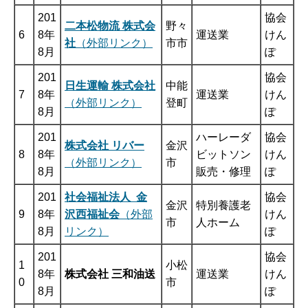
201
協会
二本松物流 株式会
野々
6
8年
運送業
けん
社
（外部リンク）
市市
8月
ぽ
201
協会
日生運輸 株式会社
中能
7
8年
運送業
けん
（外部リンク）
登町
8月
ぽ
201
ハーレーダ
協会
株式会社 リバー
金沢
8
8年
ビットソン
けん
（外部リンク）
市
8月
販売・修理
ぽ
201
社会福祉法人 金
協会
金沢
特別養護老
9
8年
沢西福祉会
（外部
けん
市
人ホーム
8月
リンク）
ぽ
201
協会
1
小松
8年
株式会社 三和油送
運送業
けん
0
市
8月
ぽ