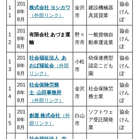
201
協会
1
株式会社 ヨシカワ
金沢
建設機械器
8年
けん
1
（外部リンク）
市
具賃貸業
8月
ぽ
201
協会
1
有限会社 あづま運
野々
一般貨物自
8年
けん
2
輸
市市
動車運送業
8月
ぽ
201
社会福祉法人 あ
幼保連携型
協会
1
小松
8年
おば福祉会
（外部
認定こども
けん
3
市
8月
リンク）
園
ぽ
201
社会保険労務
協会
1
金沢
社会保険労
8年
士 山田事務所
けん
4
市
務士業
8月
（外部リンク）
ぽ
201
ソフトウェ
協会
1
創屋 株式会社
（外
白山
8年
ア受託開発
けん
5
部リンク）
市
8月
業
ぽ
社会福祉法人 志