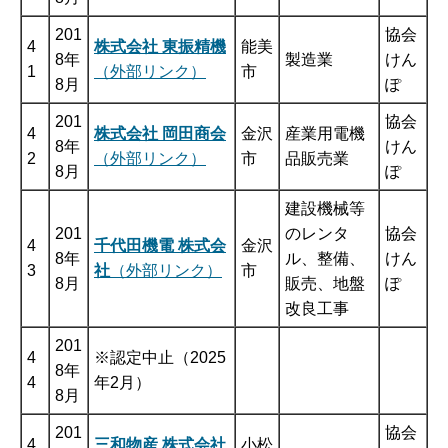
201
協会
4
株式会社 東振精機
能美
8年
製造業
けん
1
（外部リンク）
市
8月
ぽ
201
協会
4
株式会社 岡田商会
金沢
産業用電機
8年
けん
2
（外部リンク）
市
品販売業
8月
ぽ
建設機械等
201
のレンタ
協会
4
千代田機電 株式会
金沢
8年
ル、整備、
けん
3
社
（外部リンク）
市
8月
販売、地盤
ぽ
改良工事
201
4
※認定中止（2025
8年
4
年2月）
8月
201
協会
4
三和物産 株式会社
小松