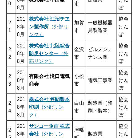
0
市
8月
ぽ
201
株式会社 江沼チヱ
協会
2
加賀
一般機械器
8年
ン製作所
（外部リ
けん
1
市
具製造業
8月
ンク）
ぽ
201
株式会社 北陸綜合
協会
2
金沢
ビルメンテ
8年
防災センター
（外
けん
2
市
ナンス業
8月
部リンク）
ぽ
201
協会
2
有限会社 滝口電気
小松
8年
電気工事業
けん
3
商会
市
8月
ぽ
201
株式会社 笠間製本
協会
2
白山
製造業（印
8年
印刷
（外部リン
けん
4
市
刷・製本）
8月
ク）
ぽ
201
サンコー企画 株式
協会
2
津幡
8年
会社
（外部リン
製造業
けん
5
町