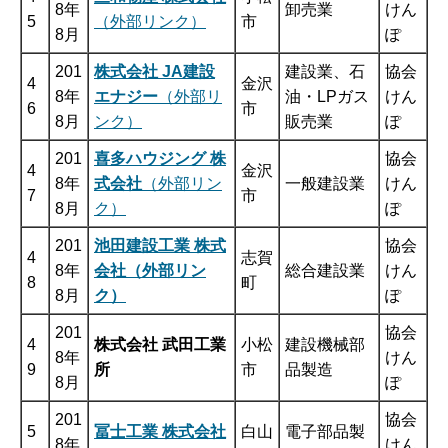
8年
卸売業
けん
5
（外部リンク）
市
8月
ぽ
201
株式会社 JA建設
建設業、石
協会
4
金沢
8年
エナジー
（外部リ
油・LPガス
けん
6
市
8月
ンク）
販売業
ぽ
201
喜多ハウジング 株
協会
4
金沢
8年
式会社
（外部リン
一般建設業
けん
7
市
8月
ク）
ぽ
201
池田建設工業 株式
協会
4
志賀
8年
会社（外部リン
総合建設業
けん
8
町
8月
ク）
ぽ
201
協会
4
株式会社 武田工業
小松
建設機械部
8年
けん
9
所
市
品製造
8月
ぽ
201
協会
5
冨士工業 株式会社
白山
電子部品製
8年
けん