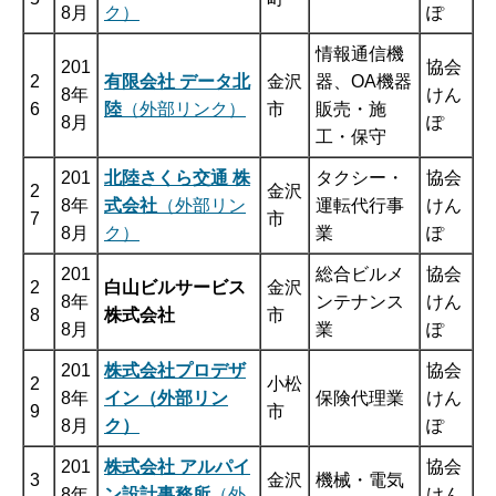
8月
ク）
ぽ
情報通信機
201
協会
2
有限会社 データ北
金沢
器、OA機器
8年
けん
6
陸
（外部リンク）
市
販売・施
8月
ぽ
工・保守
201
北陸さくら交通 株
タクシー・
協会
2
金沢
8年
式会社
（外部リン
運転代行事
けん
7
市
8月
ク）
業
ぽ
201
総合ビルメ
協会
2
白山ビルサービス
金沢
8年
ンテナンス
けん
8
株式会社
市
8月
業
ぽ
201
株式会社プロデザ
協会
2
小松
8年
イン（外部リン
保険代理業
けん
9
市
8月
ク）
ぽ
201
株式会社 アルパイ
協会
3
金沢
機械・電気
8年
ン設計事務所
（外
けん