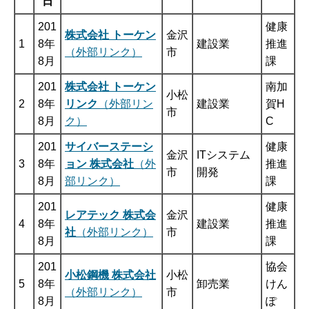
日
201
健康
株式会社 トーケン
金沢
1
8年
建設業
推進
（外部リンク）
市
8月
課
201
株式会社 トーケン
南加
小松
2
8年
リンク
（外部リン
建設業
賀H
市
8月
ク）
C
201
サイバーステーシ
健康
金沢
ITシステム
3
8年
ョン 株式会社
（外
推進
市
開発
8月
部リンク）
課
201
健康
レアテック 株式会
金沢
4
8年
建設業
推進
社
（外部リンク）
市
8月
課
201
協会
小松鋼機 株式会社
小松
5
8年
卸売業
けん
（外部リンク）
市
8月
ぽ