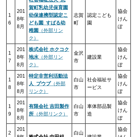
賀町乳幼児保育園
201
協会
1
幼保連携型認定こ
志賀
認定こども
8年
けん
6
ども園 すばる幼
町
園
8月
ぽ
稚園
（外部リン
ク）
201
株式会社 ホクコク
協会
1
金沢
8年
地水
（外部リン
建設業
けん
7
市
8月
ク）
ぽ
201
特定非営利活動法
協会
1
白山
社会福祉サ
8年
人 プウプ
（外部
けん
8
市
ービス
8月
リンク）
ぽ
201
協会
1
有限会社 吉田製作
白山
車体部品製
8年
けん
9
所
（外部リンク）
市
造
8月
ぽ
201
協会
2
白山
8年
株式会社 中田組
建設業
けん