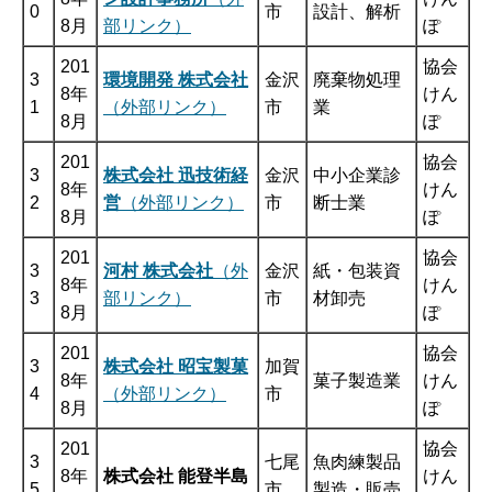
0
市
設計、解析
8月
部リンク）
ぽ
201
協会
3
環境開発 株式会社
金沢
廃棄物処理
8年
けん
1
（外部リンク）
市
業
8月
ぽ
201
協会
3
株式会社 迅技術経
金沢
中小企業診
8年
けん
2
営
（外部リンク）
市
断士業
8月
ぽ
201
協会
3
河村 株式会社
（外
金沢
紙・包装資
8年
けん
3
部リンク）
市
材卸売
8月
ぽ
201
協会
3
株式会社 昭宝製菓
加賀
8年
菓子製造業
けん
4
（外部リンク）
市
8月
ぽ
201
協会
3
七尾
魚肉練製品
8年
株式会社 能登半島
けん
5
市
製造・販売