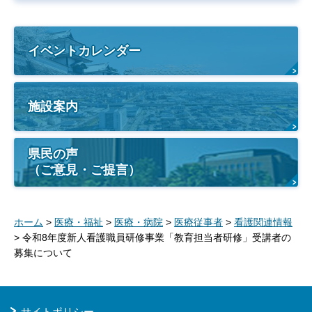
イベントカレンダー
施設案内
県民の声
（ご意見・ご提言）
ホーム
>
医療・福祉
>
医療・病院
>
医療従事者
>
看護関連情報
> 令和8年度新人看護職員研修事業「教育担当者研修」受講者の
募集について
サイトポリシー