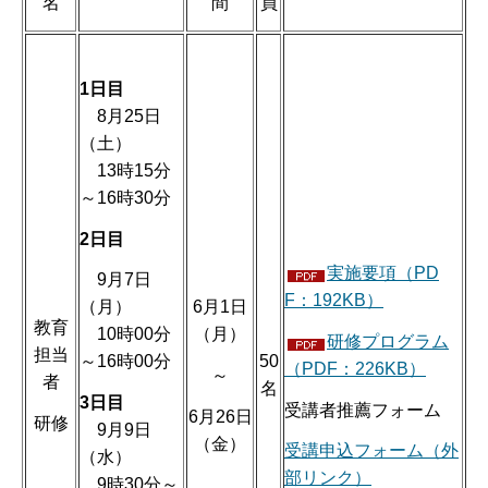
名
間
員
1日目
8月25日
（土）
13時15分
～16時30分
2日目
実施要項（PD
9月7日
F：192KB）
6月1日
（月）
教育
（月）
10時00分
研修プログラム
担当
50
～16時00分
（PDF：226KB）
～
者
名
3日目
受講者推薦フォーム
6月26日
研修
9月9日
（金）
受講申込フォーム（外
（水）
部リンク）
9時30分～