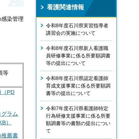
看護関連情報
の感染管理
令和8年度石川県実習指導者
講習会の実施について
令和8年度石川県新人看護職
員研修事業に係る所要額調書
等の提出について
項等
令和8年度石川県認定看護師
育成支援事業に係る所要額調
（PD
書等の提出について
令和7年度石川県看護師特定
ログラム
行為研修支援事業に係る所要
KB）
額調書等の書類の提出につい
て
の推薦書