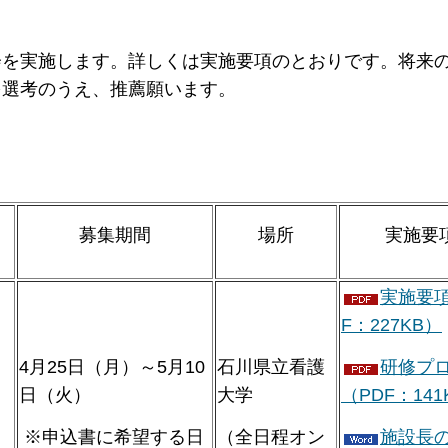
会を実施します。詳しくは実施要項のとおりです。将来
を選考のうえ、推薦願います。
募集期間
場所
実施要
実施要項
F：227KB）
4月25日（月）～5月10
石川県立看護
研修プ
）
日（火）
大学
（PDF：141
、
※申込書に希望する日
（全日程オン
施設長