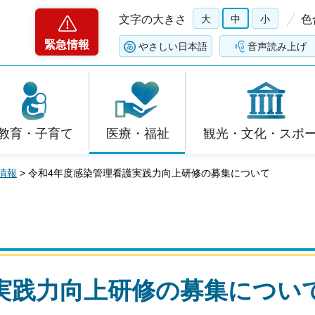
文字の大きさ
大
中
小
色
緊急情報
やさしい日本語
音声読み上げ
教育・子育て
医療・福祉
観光・文化・スポ
情報
> 令和4年度感染管理看護実践力向上研修の募集について
実践力向上研修の募集につい