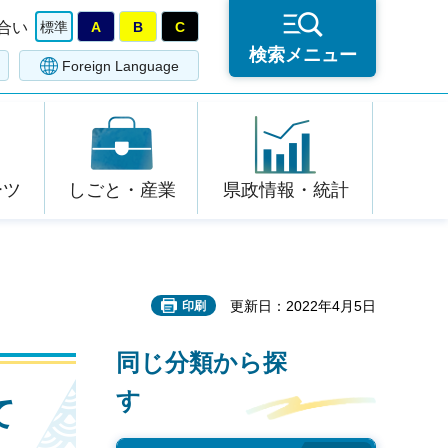
合い
標準
A
B
C
検索メニュー
Foreign Language
ーツ
しごと・産業
県政情報・統計
更新日：2022年4月5日
印刷
同じ分類から探
す
て