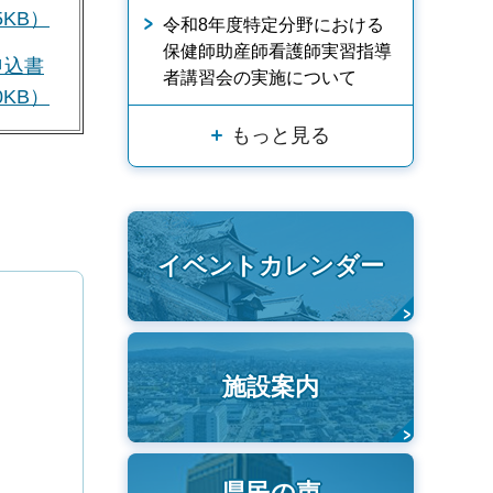
KB）
令和8年度特定分野における
保健師助産師看護師実習指導
申込書
者講習会の実施について
KB）
もっと見る
イベントカレンダー
施設案内
県民の声