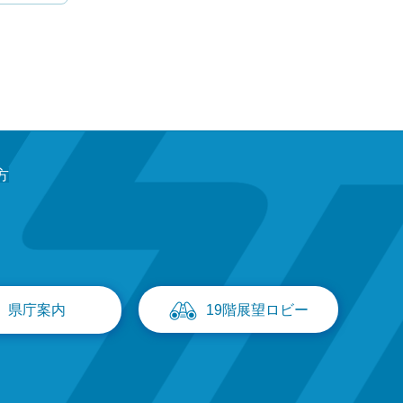
方
県庁案内
19階展望ロビー