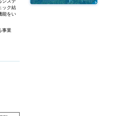
るシステ
ェック結
機能をい
る事業