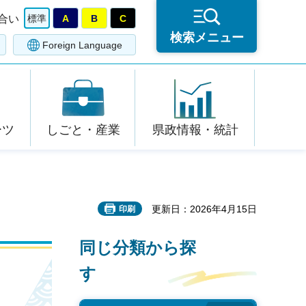
合い
標準
A
B
C
検索メニュー
Foreign Language
ーツ
しごと・産業
県政情報・統計
更新日：2026年4月15日
印刷
同じ分類から探
す