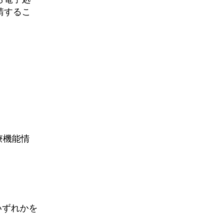
請するこ
療機能情
いずれかを