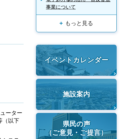
事業について
もっと見る
イベントカレンダー
施設案内
ピューター
等（以下
県民の声
（ご意見・ご提言）