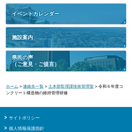
イベントカレンダー
施設案内
県民の声
（ご意見・ご提言）
ホーム
>
連絡先一覧
>
土木部監理課技術管理室
> 令和６年度コ
ンクリート構造物の維持管理研修
サイトポリシー
個人情報保護指針