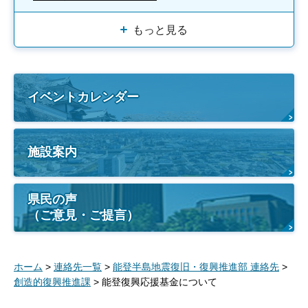
もっと見る
イベントカレンダー
施設案内
県民の声
（ご意見・ご提言）
ホーム
>
連絡先一覧
>
能登半島地震復旧・復興推進部 連絡先
>
創造的復興推進課
> 能登復興応援基金について