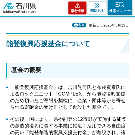
石川県
検索メニュー
緊急情報
閲覧支援
印刷
更新日：2026年5月29日
能登復興応援基金について
基金の概要
「能登復興応援基金」は、吉川晃司氏と布袋寅泰氏に
よるロックユニット「COMPLEX」から能登復興支援
のため頂いたご寄附を契機に、企業・団体等から寄せ
られる寄附金の受け皿として創設した基金です。
その後、国により、県や能登の12市町が実施する能登
の創造的復興に資する事業に幅広く活用できる自由度
の高い「能登創造的復興支援交付金」が創設され、複