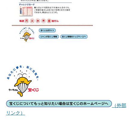
（外部
リンク）