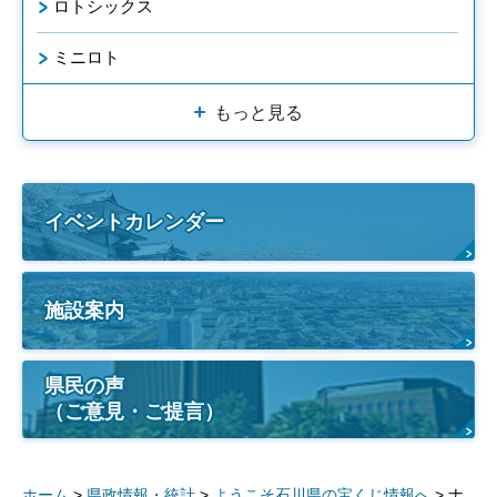
ロトシックス
ミニロト
もっと見る
イベントカレンダー
施設案内
県民の声
（ご意見・ご提言）
ホーム
>
県政情報・統計
>
ようこそ石川県の宝くじ情報へ
> ナ