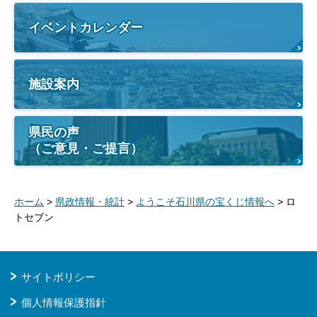
イベントカレンダー
施設案内
県民の声
（ご意見・ご提言）
ホーム
>
県政情報・統計
>
ようこそ石川県の宝くじ情報へ
> ロ
トセブン
サイトポリシー
個人情報保護指針