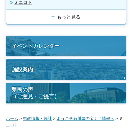
ミニロト
もっと見る
イベントカレンダー
施設案内
県民の声
（ご意見・ご提言）
ホーム
>
県政情報・統計
>
ようこそ石川県の宝くじ情報へ
> ミ
ニロト