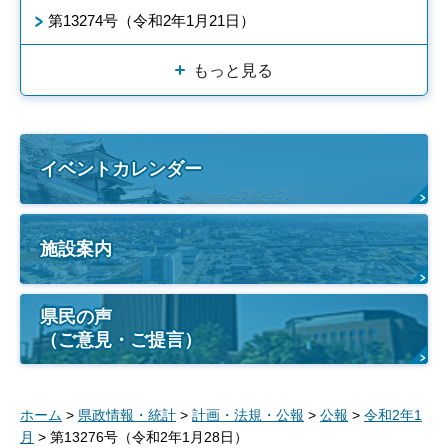
第13274号（令和2年1月21日）
もっと見る
イベントカレンダー
施設案内
県民の声
（ご意見・ご提言）
ホーム
>
県政情報・統計
>
計画・法規・公報
>
公報
>
令和2年1
月
> 第13276号（令和2年1月28日）