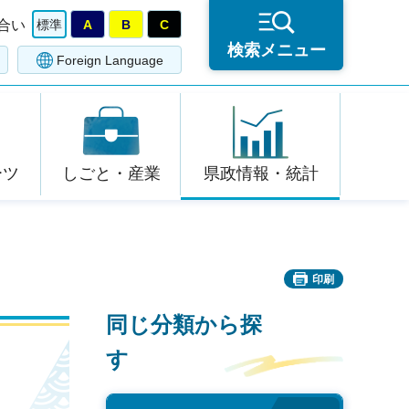
合い
標準
A
B
C
検索メニュー
Foreign Language
ーツ
しごと・産業
県政情報・統計
印刷
同じ分類から探
す