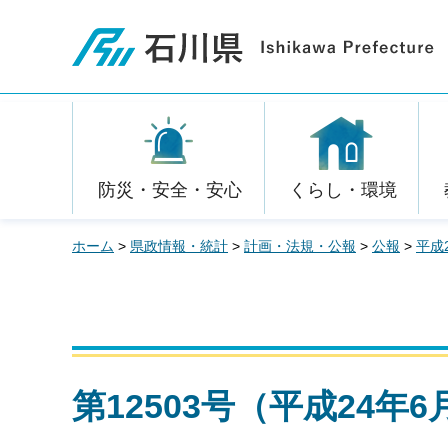
石川県
防災・安全・安心
くらし・環境
ホーム
>
県政情報・統計
>
計画・法規・公報
>
公報
>
平成
第12503号（平成24年6