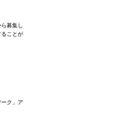
から募集し
することが
ワーク」ア
。