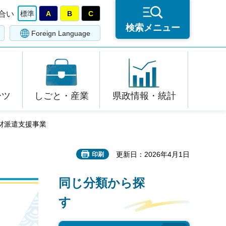
合い
標準
A
B
C
検索メニュー
Foreign Language
ーツ
しごと・産業
県政情報・統計
材派遣支援事業
更新日：2026年4月1日
印刷
同じ分類から探
す