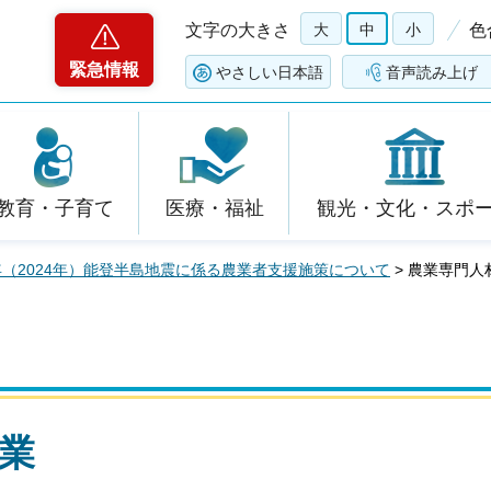
文字の大きさ
大
中
小
色
緊急情報
やさしい日本語
音声読み上げ
教育・子育て
医療・福祉
観光・文化・スポ
年（2024年）能登半島地震に係る農業者支援施策について
> 農業専門人
業