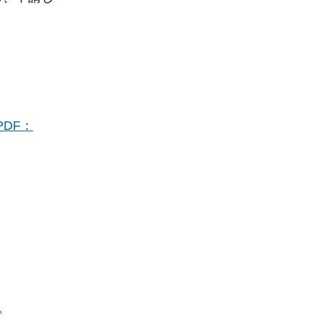
DF：
。