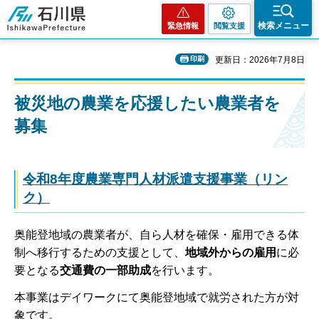
石川県
検索メニュー
緊急情報
閲覧支援
印刷
更新日：2026年7月8日
被災地の農業を応援したい農業者を
募集
令和8年度農業専門人材派遣支援事業（リン
ク）
奥能登地域の農業者が、自ら人材を確保・雇用できる体
制へ移行するための支援として、
地域外からの雇用
に必
要となる
交通費の一部助成
を行います。
本事業はデイワークにて奥能登地域で就労された方が対
象です。