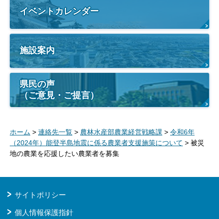
イベントカレンダー
施設案内
県民の声
（ご意見・ご提言）
ホーム
>
連絡先一覧
>
農林水産部農業経営戦略課
>
令和6年
（2024年）能登半島地震に係る農業者支援施策について
> 被災
地の農業を応援したい農業者を募集
サイトポリシー
個人情報保護指針