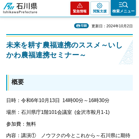
石川県
検索メニュー
緊急情報
閲覧支援
印刷
更新日：2024年10月2日
未来を耕す農福連携のススメ～いし
かわ農福連携セミナー～
概要
日時：令和6年10月13日 14時00分～16時30分
場所：石川県庁1階101会議室 (金沢市鞍月1-1)
参加費：無料
内容：講演① ノウフクの今とこれから～石川県に期待