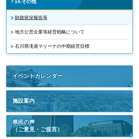
14.その他
財政状況報告等
地方公営企業等経営戦略について
石川県滝港マリーナの中期経営目標
イベントカレンダー
施設案内
県民の声
（ご意見・ご提言）