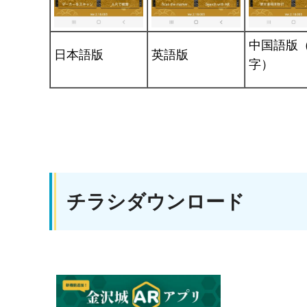
中国語版
日本語版
英語版
字）
チラシダウンロード